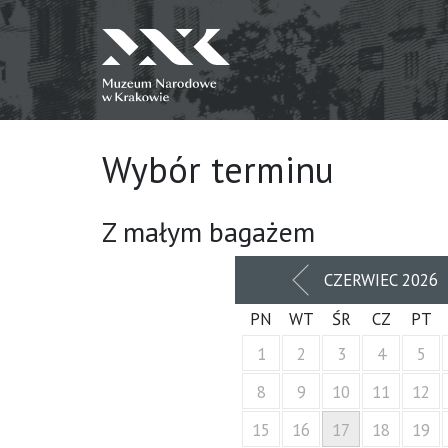
Wybór terminu
Z małym bagażem
POPRZEDNI
CZERWIEC 2026
MIESIĄC
PN
WT
ŚR
CZ
PT
1
2
3
4
5
8
9
10
11
12
15
16
17
18
19