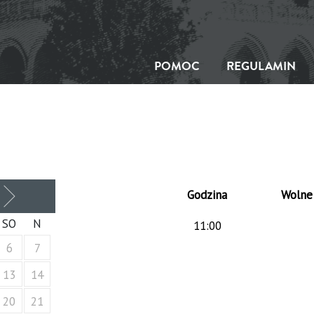
POMOC
REGULAMIN
Godzina
Wolne
NASTĘPNY
MIESIĄC
SO
N
11:00
6
7
13
14
20
21