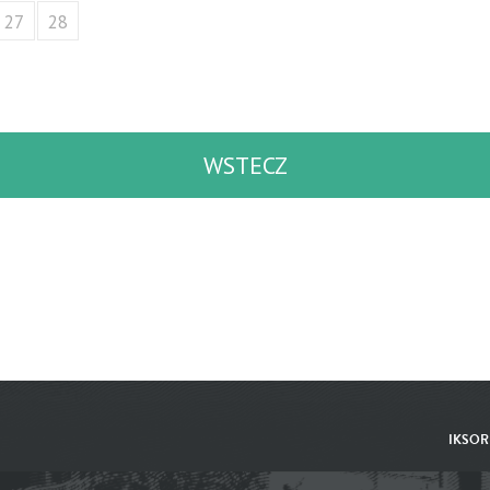
27
28
WSTECZ
IKSOR