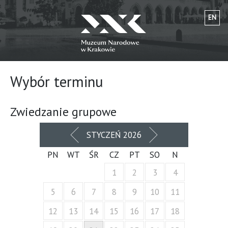
EN
Wybór terminu
Zwiedzanie grupowe
POPRZEDNI
NASTĘPNY
STYCZEŃ 2026
MIESIĄC
MIESIĄC
PN
WT
ŚR
CZ
PT
SO
N
1
2
3
4
5
6
7
8
9
10
11
12
13
14
15
16
17
18