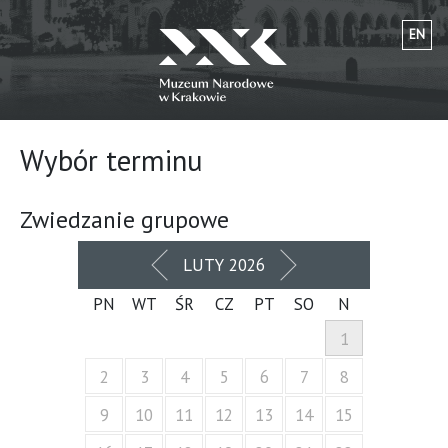
EN
Wybór terminu
Zwiedzanie grupowe
POPRZEDNI
NASTĘPNY
LUTY 2026
MIESIĄC
MIESIĄC
PN
WT
ŚR
CZ
PT
SO
N
1
2
3
4
5
6
7
8
9
10
11
12
13
14
15